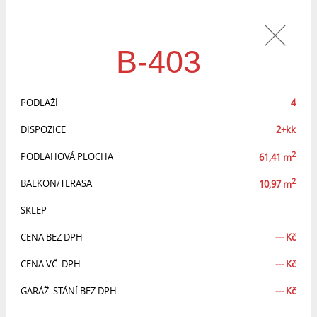
B-403
PODLAŽÍ
4
DISPOZICE
2+kk
2
PODLAHOVÁ PLOCHA
61,41
m
2
BALKON/TERASA
10,97
m
SKLEP
CENA BEZ DPH
---
Kč
CENA VČ. DPH
---
Kč
GARÁŽ. STÁNÍ BEZ DPH
---
Kč