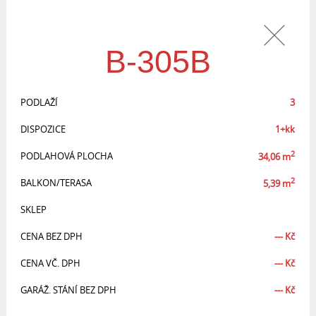
B-305B
PODLAŽÍ
3
DISPOZICE
1+kk
2
PODLAHOVÁ PLOCHA
34,06
m
2
BALKON/TERASA
5,39
m
SKLEP
CENA BEZ DPH
---
Kč
CENA VČ. DPH
---
Kč
GARÁŽ. STÁNÍ BEZ DPH
---
Kč