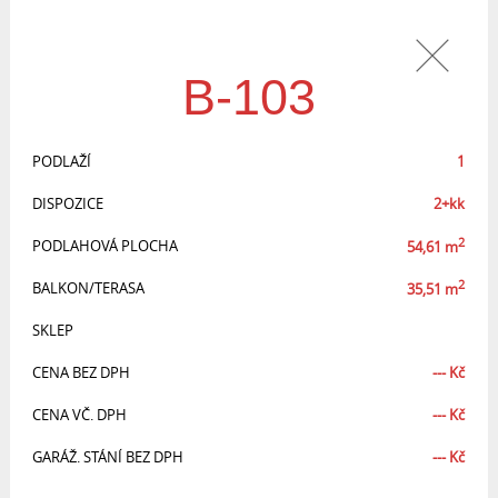
B-103
PODLAŽÍ
1
DISPOZICE
2+kk
2
PODLAHOVÁ PLOCHA
54,61
m
2
BALKON/TERASA
35,51
m
SKLEP
CENA BEZ DPH
---
Kč
CENA VČ. DPH
---
Kč
GARÁŽ. STÁNÍ BEZ DPH
---
Kč